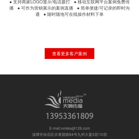
● 支持商家LOGO显示/电话拨打 ● 移动互联网平台案例免费传
播 ● 可作为营销展示的案例直播 ● 简单便捷/可记录的即时沟
通 ● 随时随地可在线操作材料下单
查看更多客户案例
E-mail:vviska@126.com
淄博市张店区共青团路84号九州大厦3层/10层