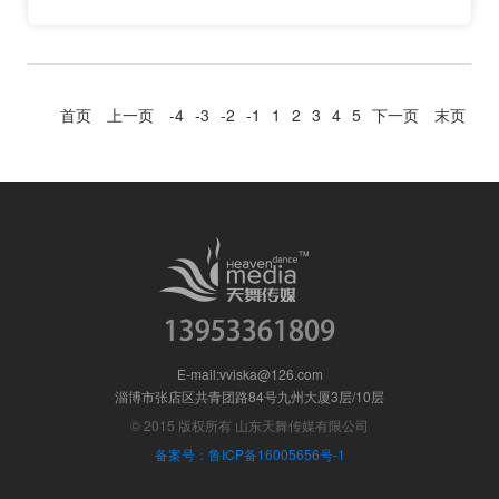
首页
上一页
-4
-3
-2
-1
1
2
3
4
5
下一页
末页
E-mail:vviska@126.com
淄博市张店区共青团路84号九州大厦3层/10层
© 2015 版权所有 山东天舞传媒有限公司
备案号：鲁ICP备16005656号-1